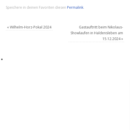
Speichere in deinen Favoriten diesen
Permalink
.
«
Wilhelm-Horz-Pokal 2024
Gastauftritt beim Nikolaus-
Showlaufen in Haldensleben am
15.12.2024
»