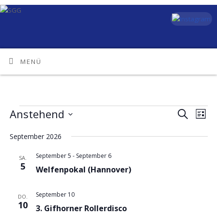
MENÜ
Anstehend
Vera
Veransta
Suche
Liste
Ansi
Datum
Suche
September 2026
Navi
wählen.
und
September 5
-
September 6
SA.
Ansichte
5
Welfenpokal (Hannover)
Navigati
September 10
DO.
10
3. Gifhorner Rollerdisco