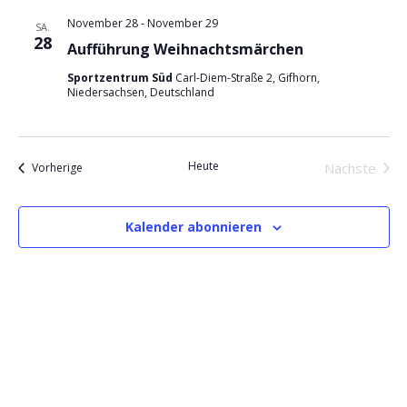
November 28
-
November 29
SA.
28
Aufführung Weihnachtsmärchen
Sportzentrum Süd
Carl-Diem-Straße 2, Gifhorn,
Niedersachsen, Deutschland
Heute
Veranstaltungen
Nächste
Vorherige
Veransta
Kalender abonnieren