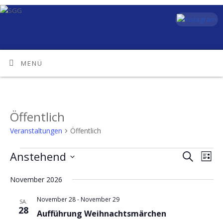
MENÜ
Öffentlich
Veranstaltungen
Öffentlich
Anstehend
Vera
Veransta
Suche
Liste
Ansi
Datum
Suche
November 2026
Navi
wählen.
und
November 28
-
November 29
SA.
Ansichte
28
Aufführung Weihnachtsmärchen