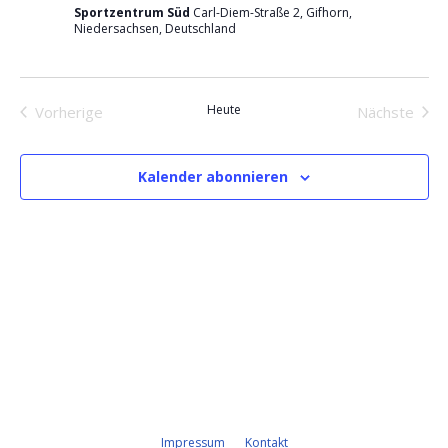
Navigati
Sportzentrum Süd
Carl-Diem-Straße 2, Gifhorn,
Niedersachsen, Deutschland
Heute
Vorherige
Nächste
Veranstaltungen
Veransta
Kalender abonnieren
Impressum
Kontakt